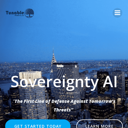
Skip
to
content
Sovereignty AI
“
The First Line of Defense Against Tomorrow’s
Threats”
GET STARTED TODAY
LEARN MORE