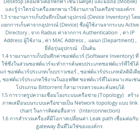
Desktop (คอมพิวเตอร์พกพา เช่นโน้ตบุ๊ค) และมือถือ (Mobile)
และรู้ว่าใครนำเครื่องพกพามาใช้งานภายในเครือข่ายองค์กร
1.3 รายงานการเก็บบันทึกเป็นค่าอุปกรณ์ (Device Inventory) โดย
แยกการเก็บค่าจากอุปกรณ์ (Device) ชื่อผู้ใช้งานจากระบบ Active
Directory , จาก Radius ค่าจากการ Authentication , ค่า IP
Address ผู้ใช้งาน , ค่า MAC Address , แผนก (Department) ,
ยี่ห้อรุ่นอุปกรณ์ เป็นต้น
1.4 รายงานการเก็บบันทึกค่าซอฟต์แวร์ (Software Inventory) ที่
ใช้ซึ่งในส่วนซอฟต์แวร์จะทำการค้นพบประเภทซอฟต์แวร์ที่ใช้ได้
แก่ ซอฟต์แวร์ประเภทเว็บบราวเซอร์ , ซอฟต์แวร์ประเภทมัลติมีเดีย
, ซอฟต์แวร์ประเภทใช้งานในออฟฟิศ ซอฟต์แวร์ที่ไม่เหมาะสมเช่น
โปรแกรม Bittorrent ก็สามารถตรวจและค้นพบได้
1.5 การวาดรูปความเชื่อมโยงระบบเครือข่าย (Topology) สร้าง
ภาพเสมือนบนระบบเครือข่ายเป็น Network topology แบบ link
chart ในการติดต่อสื่อสาร (Interconnection)
1.6 การสำรวจเครื่องที่มีโอกาสเปลี่ยนค่า Leak path เชื่อมต่อกับ
gateway อื่นที่ไม่ใช่ขององค์กร