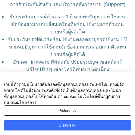
การรับประกันสินค้า และบริการหลังการขาย (Support)
รับประกันอุปกรณ์เป็นเวลา 1 ปี หากพบปัญหาการใช้งาน
ขัดข้องสามารถเปลี่ยนเครื่องที่พร้อมใช้งานจากตัวแทน
ขายหรือผู้ผลิตได
รับประกันซอฟต์แวร์พร้อมใช้งานตลอดอายุการใช้งาน 1 ปี
หากพบปัญหาการใช้งานขัดข้องสามารถสอบถามตัวแทน
ขายหรือผู้ผลิตได้
อัพเดท Firmware ที่ทันสมัย ปรับปรุงปัญหาซอฟต์แวร์
แก้ไขปรับปรุงช่องโหว่ที่พบอย่างต่อเนื่อง
อบรมการใช้งาน
เว็บนี้ทำตามนโยบายคุ้มครองข้อมูลส่วนบุคคลประเทศไทย ทางผู้จัด
เอกสารแนะนำผลิตภัณฑ์
ทำเว็บไซต์ไม่มีวัตถุประสงค์เพื่อจัดเก็บข้อมูลส่วนบุคคล และไม่นำ
(
SRAN NetApprove Brochure
_TH
/
SRAN NetApprove
ข้อมูลส่วนบุคคลไปใช้ทางอื่น ค่า cookie ในเว็บไซต์ขึ้นอยู่กับการ
ยินยอมผู้ใช้บริการ
Brochure_EN
)
Preference
เอกสารรายละเอียดผลิตภัณฑ์ (
SRAN NetApprove Datasheet
)
Disable All
สนใจติดต่อเป็นตัวแทนขายสินค้า ที่ 083-780-9333 หรือ 02-