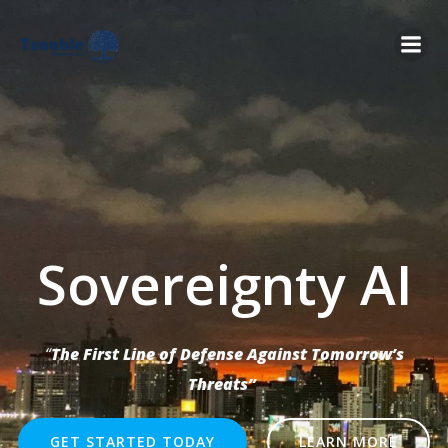
Skip
to
content
Sovereignty AI
“
The First Line of Defense Against Tomorrow’s
Threats”
GET STARTED TODAY
LEARN MORE