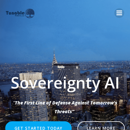
Skip
to
content
Sovereignty AI
“
The First Line of Defense Against Tomorrow’s
Threats”
GET STARTED TODAY
LEARN MORE