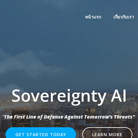
หน้าแรก
เกี่ยวกับเรา
Sovereignty AI
“
The First Line of Defense Against Tomorrow’s Threats”
GET STARTED TODAY
LEARN MORE