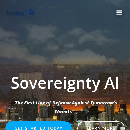
Skip
to
content
Sovereignty AI
“
The First Line of Defense Against Tomorrow’s
Threats”
GET STARTED TODAY
LEARN MORE