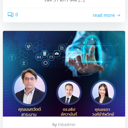
0
read more
by
tnbadmin