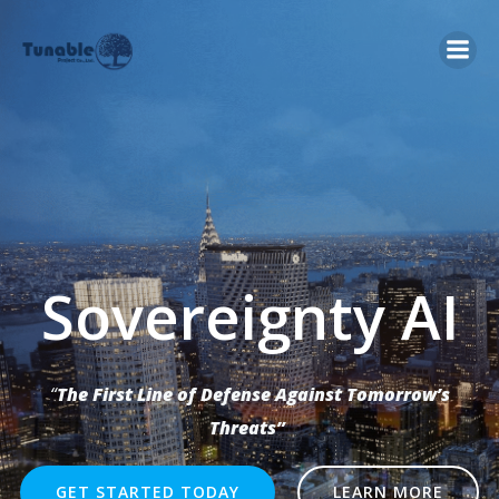
Skip
to
content
Sovereignty AI
“
The First Line of Defense Against Tomorrow’s
Threats”
GET STARTED TODAY
LEARN MORE