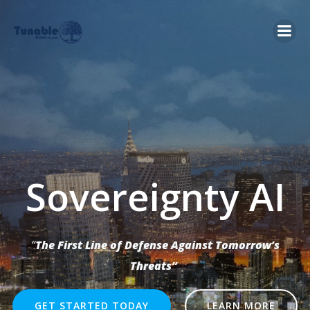
Skip
to
content
Sovereignty AI
“
The First Line of Defense Against Tomorrow’s
Threats”
GET STARTED TODAY
LEARN MORE