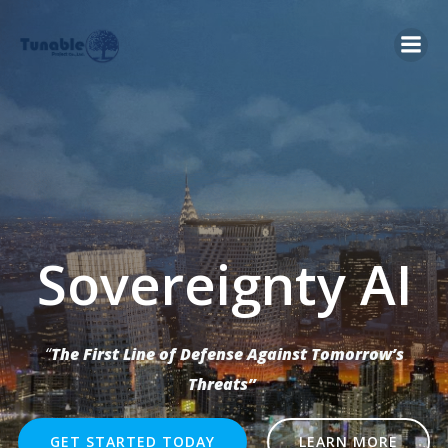
Skip
to
content
Sovereignty AI
“
The First Line of Defense Against Tomorrow’s
Threats”
GET STARTED TODAY
LEARN MORE