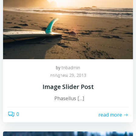
by
tnbadmin
กรกฎาคม 29, 2013
Image Slider Post
Phasellus […]
0
read more