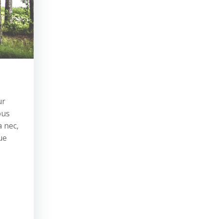
ur
pus
a nec,
ue