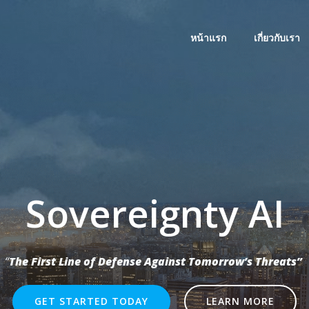
หน้าแรก
เกี่ยวกับเรา
Sovereignty AI
“
The First Line of Defense Against Tomorrow’s Threats”
GET STARTED TODAY
LEARN MORE