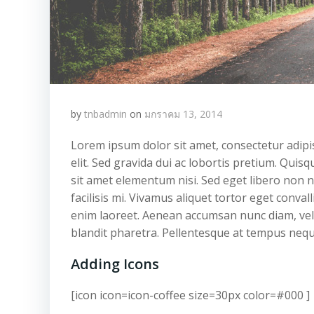
by
tnbadmin
on
มกราคม 13, 2014
Lorem ipsum dolor sit amet, consectetur adipi
elit. Sed gravida dui ac lobortis pretium. Quisqu
sit amet elementum nisi. Sed eget libero non n
facilisis mi. Vivamus aliquet tortor eget conva
enim laoreet. Aenean accumsan nunc diam, ve
blandit pharetra. Pellentesque at tempus neque,
Adding Icons
[icon icon=icon-coffee size=30px color=#000 ]